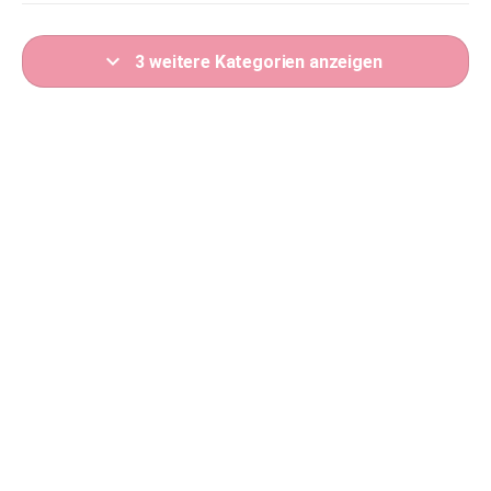
expand_more
3 weitere Kategorien anzeigen