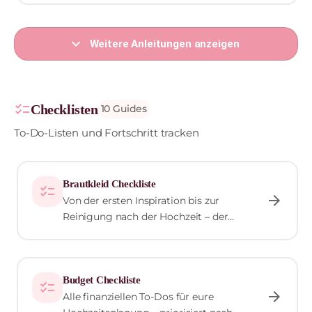
expand_more
Weitere Anleitungen anzeigen
checklist
Checklisten
10 Guides
To-Do-Listen und Fortschritt tracken
Brautkleid Checkliste
checklist
arrow_forward
Von der ersten Inspiration bis zur
Reinigung nach der Hochzeit – der
komplette Brautkleid-Fahrplan mit allen
Schritten.
Budget Checkliste
checklist
arrow_forward
Alle finanziellen To-Dos für eure