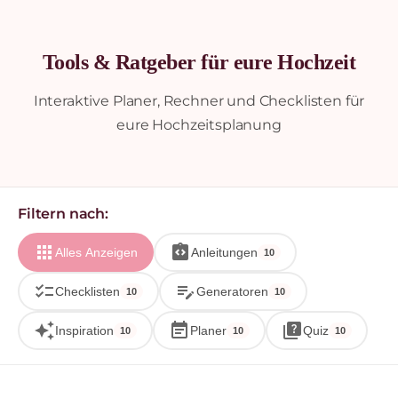
Tools & Ratgeber für eure Hochzeit
Interaktive Planer, Rechner und Checklisten für
eure Hochzeitsplanung
Filtern nach:
apps
integration_instructions
Alles Anzeigen
Anleitungen
10
checklist
edit_note
Checklisten
Generatoren
10
10
auto_awesome
event_note
quiz
Inspiration
Planer
Quiz
10
10
10
Alle Kategorien angezeigt