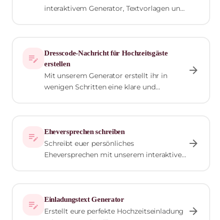
interaktivem Generator, Textvorlagen und
Etikette-Tipps.
Dresscode-Nachricht für Hochzeitsgäste
edit_note
erstellen
arrow_forward
Mit unserem Generator erstellt ihr in
wenigen Schritten eine klare und
freundliche Dresscode-Nachricht für eure
Hochzeitseinladung. Wählt euren
Dresscode-Stil, gebt besondere Hinweise
Eheversprechen schreiben
ein und erhaltet einen fertigen Text.
edit_note
arrow_forward
Schreibt euer persönliches
Eheversprechen mit unserem interaktiven
Editor – inklusive Wortzähler und
Vortragszeit-Berechnung.
Einladungstext Generator
edit_note
arrow_forward
Erstellt eure perfekte Hochzeitseinladung