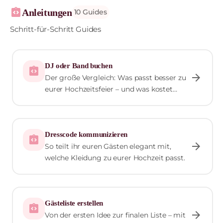
integration_instructions
Anleitungen
10 Guides
Schritt-für-Schritt Guides
DJ oder Band buchen
integration_instructions
arrow_forward
Der große Vergleich: Was passt besser zu
eurer Hochzeitsfeier – und was kostet
das?
Dresscode kommunizieren
integration_instructions
arrow_forward
So teilt ihr euren Gästen elegant mit,
welche Kleidung zu eurer Hochzeit passt.
Gästeliste erstellen
integration_instructions
arrow_forward
Von der ersten Idee zur finalen Liste – mit