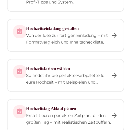
Profi-Tipps und System.
Hochzeitseinladung gestalten
integration_instructions
arrow_forward
Von der Idee zur fertigen Einladung – mit
Formatvergleich und Inhaltscheckliste.
Hochzeitsfarben wählen
integration_instructions
arrow_forward
So findet ihr die perfekte Farbpalette für
eure Hochzeit – mit Beispielen und
Kombinationstipps.
Hochzeitstag Ablauf planen
integration_instructions
arrow_forward
Erstellt euren perfekten Zeitplan für den
großen Tag – mit realistischen Zeitpuffern.