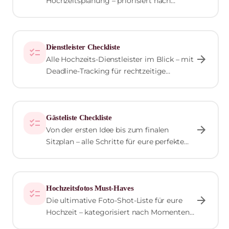
Hochzeitsplanung – priorisiert nach
Wichtigkeit, damit ihr den Überblick
behaltet.
Dienstleister Checkliste
checklist
arrow_forward
Alle Hochzeits-Dienstleister im Blick – mit
Deadline-Tracking für rechtzeitige
Buchungen und Absprachen.
Gästeliste Checkliste
checklist
arrow_forward
Von der ersten Idee bis zum finalen
Sitzplan – alle Schritte für eure perfekte
Gästeliste.
Hochzeitsfotos Must-Haves
checklist
arrow_forward
Die ultimative Foto-Shot-Liste für eure
Hochzeit – kategorisiert nach Momenten,
damit kein wichtiges Bild fehlt.