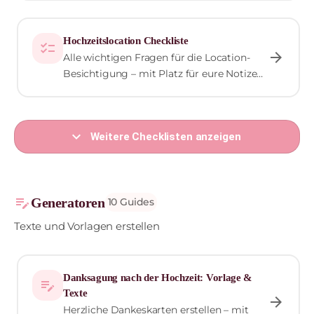
Hochzeitslocation Checkliste
checklist
arrow_forward
Alle wichtigen Fragen für die Location-
Besichtigung – mit Platz für eure Notizen
zu jeder Location.
expand_more
Weitere Checklisten anzeigen
edit_note
Generatoren
10 Guides
Texte und Vorlagen erstellen
Danksagung nach der Hochzeit: Vorlage &
edit_note
Texte
arrow_forward
Herzliche Dankeskarten erstellen – mit