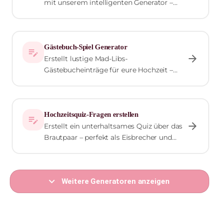
mit unserem intelligenten Generator –
individuell, stilsicher und in Sekunden
fertig.
Gästebuch-Spiel Generator
edit_note
arrow_forward
Erstellt lustige Mad-Libs-
Gästebucheinträge für eure Hochzeit –
interaktiv, kreativ und garantiert
unvergesslich!
Hochzeitsquiz-Fragen erstellen
edit_note
arrow_forward
Erstellt ein unterhaltsames Quiz über das
Brautpaar – perfekt als Eisbrecher und
Unterhaltung für eure Gäste.
expand_more
Weitere Generatoren anzeigen