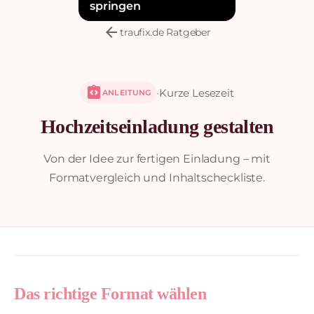
springen
arrow_back
traufix.de Ratgeber
integration_instructions
·
Kurze Lesezeit
ANLEITUNG
Hochzeitseinladung gestalten
Von der Idee zur fertigen Einladung – mit
Formatvergleich und Inhaltscheckliste.
Das richtige Format wählen