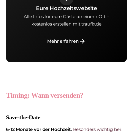
Eure Hochzeitswebsite
Alle Infos für eure Gäste an einem Ort –
kostenlos erstellen mit traufix.de
arrow_forward
Mehr erfahren
Timing: Wann versenden?
Save-the-Date
6-12 Monate vor der Hochzeit.
Besonders wichtig bei: