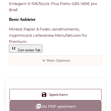
Einlegern: 5-10€/Stück. Plus Porto: 0,85-1,60€ pro
Brief.
Beste Anbieter
Minted, Papier & Feder, sendmoments,
myprintcard, Letterpress-Manufakturen für
Premium.
first_page
Zum ersten Tab
expand_more
Mehr Optionen
save
Speichern
picture_as_pdf
Als PDF speichern