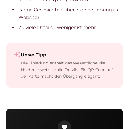
Lange Geschichten über eure Beziehung (→
Website)
Zu viele Details – weniger ist mehr
auto_awesome
Unser Tipp
Die Einladung enthält das Wesentliche, die
Hochzeitswebsite alle Details. Ein QR-Code auf
der Karte macht den Übergang elegant.
favorite