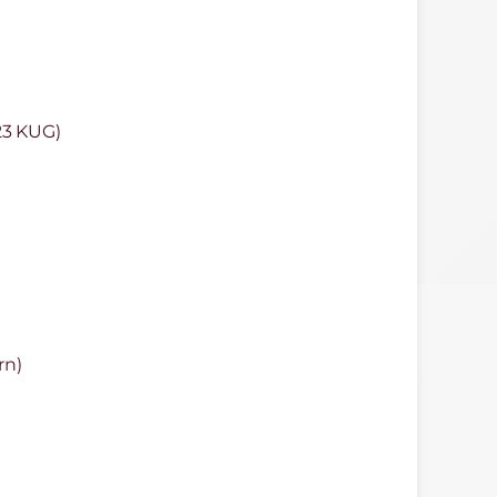
23 KUG)
rn)