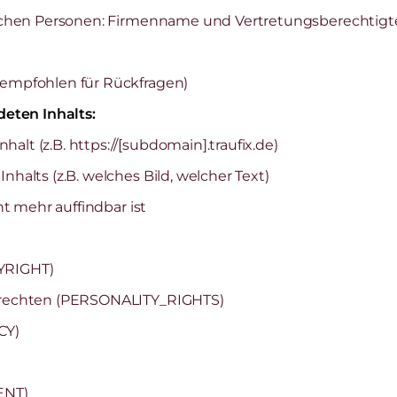
tischen Personen: Firmenname und Vertretungsberechtigt
 empfohlen für Rückfragen)
eten Inhalts:
lt (z.B. https://[subdomain].traufix.de)
nhalts (z.B. welches Bild, welcher Text)
ht mehr auffindbar ist
YRIGHT)
tsrechten (PERSONALITY_RIGHTS)
CY)
ENT)