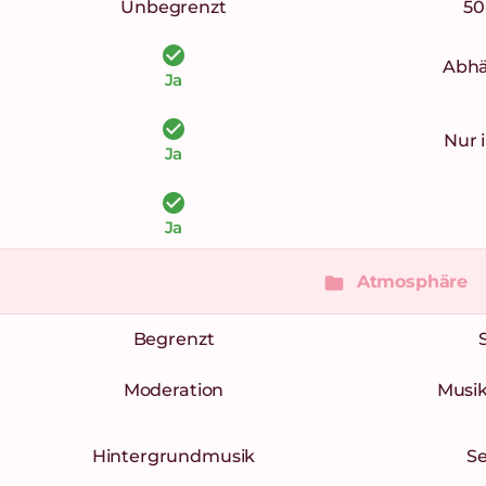
Unbegrenzt
50
check_circle
Abhä
Ja
check_circle
Nur 
Ja
check_circle
Ja
Atmosphäre
folder
Begrenzt
Moderation
Musika
Hintergrundmusik
Se