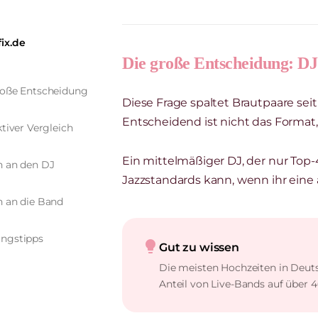
fix.de
Die große Entscheidung: D
roße Entscheidung
Diese Frage spaltet Brautpaare sei
Entscheidend ist nicht das Format,
ktiver Vergleich
Ein mittelmäßiger DJ, der nur Top-
n an den DJ
Jazzstandards kann, wenn ihr eine 
n an die Band
ngstipps
lightbulb
Gut zu wissen
Die meisten Hochzeiten in Deuts
Anteil von Live-Bands auf über 