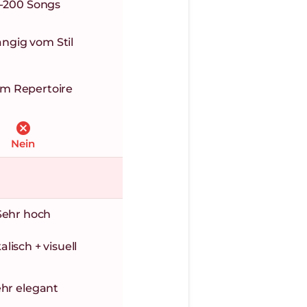
-200 Songs
Unbegrenzt + Live-Highlight
check_circle
ngig vom Stil
Ja
check_circle
im Repertoire
Ja
cancel
check_circle
Nein
Ja
Sehr hoch
Hoch
lisch + visuell
Beides
hr elegant
Optimal