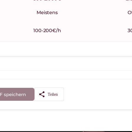
Meistens
O
100-200€/h
3
share
F speichern
Teilen