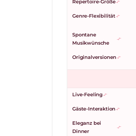
Repertoire-Größe
compare_arrows
Genre-Flexibilität
compare_arrows
Spontane
compare_arrows
Musikwünsche
Originalversionen
compare_arrows
Live-Feeling
compare_arrows
Gäste-Interaktion
compare_arrows
Eleganz bei
compare_arrows
Dinner