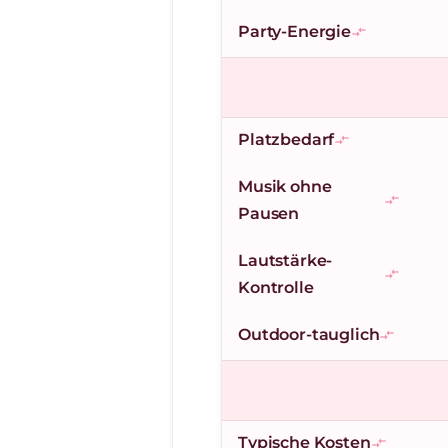
Party-Energie
compare_arrows
Platzbedarf
compare_arrows
Musik ohne
compare_arrows
Pausen
Lautstärke-
compare_arrows
Kontrolle
Outdoor-tauglich
compare_arrows
Typische Kosten
compare_arrows