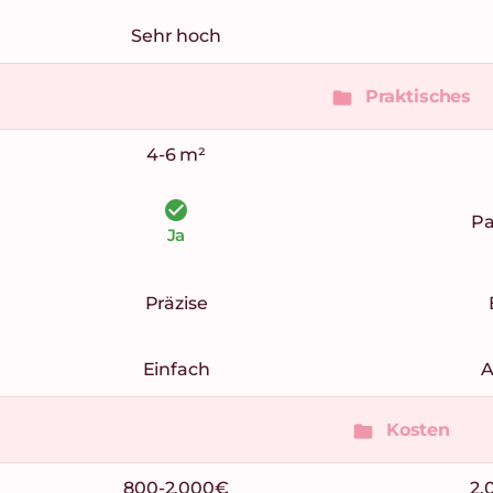
Sehr hoch
Praktisches
folder
4-6 m²
check_circle
Pa
Ja
Präzise
Einfach
A
Kosten
folder
800-2.000€
2.