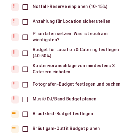
priority_high
Notfall-Reserve einplanen (10-15%)
priority_high
Anzahlung für Location sicherstellen
Prioritäten setzen: Was ist euch am
priority_high
wichtigsten?
Budget für Location & Catering festlegen
priority_high
(40-50%)
Kostenvoranschläge von mindestens 3
priority_high
Caterern einholen
priority_high
Fotografen-Budget festlegen und buchen
priority_high
Musik/DJ/Band Budget planen
drag_handle
Brautkleid-Budget festlegen
drag_handle
Bräutigam-Outfit Budget planen