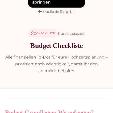
springen
arrow_back
traufix.de Ratgeber
checklist
·
Kurze Lesezeit
CHECKLISTE
Budget Checkliste
Alle finanziellen To-Dos für eure Hochzeitsplanung –
priorisiert nach Wichtigkeit, damit ihr den
Überblick behaltet.
Budget-Grundlagen: Wo anfangen?