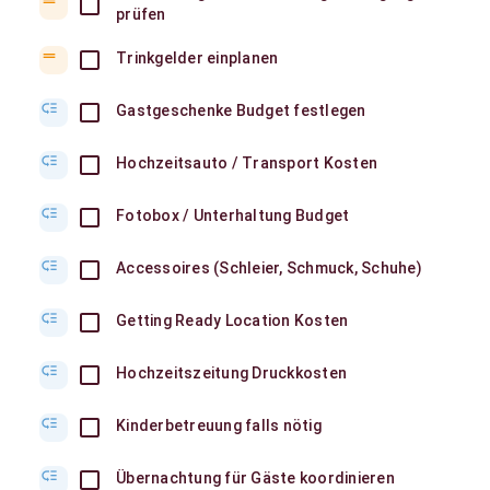
drag_handle
prüfen
drag_handle
Trinkgelder einplanen
low_priority
Gastgeschenke Budget festlegen
low_priority
Hochzeitsauto / Transport Kosten
low_priority
Fotobox / Unterhaltung Budget
low_priority
Accessoires (Schleier, Schmuck, Schuhe)
low_priority
Getting Ready Location Kosten
low_priority
Hochzeitszeitung Druckkosten
low_priority
Kinderbetreuung falls nötig
low_priority
Übernachtung für Gäste koordinieren