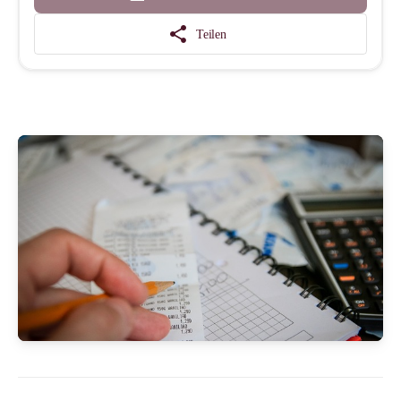
share
Teilen