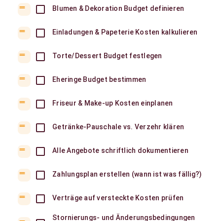
drag_handle
Blumen & Dekoration Budget definieren
drag_handle
Einladungen & Papeterie Kosten kalkulieren
drag_handle
Torte/Dessert Budget festlegen
drag_handle
Eheringe Budget bestimmen
drag_handle
Friseur & Make-up Kosten einplanen
drag_handle
Getränke-Pauschale vs. Verzehr klären
drag_handle
Alle Angebote schriftlich dokumentieren
drag_handle
Zahlungsplan erstellen (wann ist was fällig?)
drag_handle
Verträge auf versteckte Kosten prüfen
Stornierungs- und Änderungsbedingungen