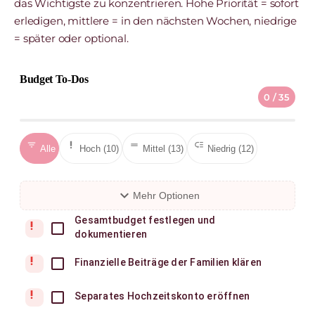
das Wichtigste zu konzentrieren. Hohe Priorität = sofort
erledigen, mittlere = in den nächsten Wochen, niedrige
= später oder optional.
Budget To-Dos
0 / 35
filter_list
priority_high
drag_handle
low_priority
Alle
Hoch (10)
Mittel (13)
Niedrig (12)
expand_more
Mehr Optionen
Gesamtbudget festlegen und
priority_high
dokumentieren
priority_high
Finanzielle Beiträge der Familien klären
priority_high
Separates Hochzeitskonto eröffnen