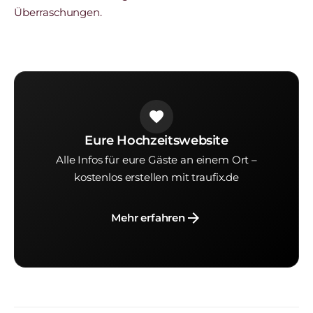
Überraschungen.
favorite
Eure Hochzeitswebsite
Alle Infos für eure Gäste an einem Ort –
kostenlos erstellen mit traufix.de
arrow_forward
Mehr erfahren