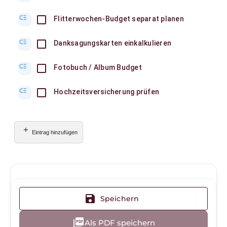
low_priority
Flitterwochen-Budget separat planen
low_priority
Danksagungskarten einkalkulieren
low_priority
Fotobuch / Album Budget
low_priority
Hochzeitsversicherung prüfen
add
Eintrag hinzufügen
save
Speichern
picture_as_pdf
Als PDF speichern