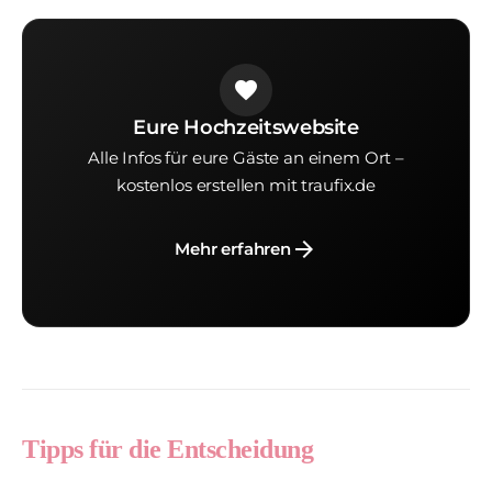
favorite
Eure Hochzeitswebsite
Alle Infos für eure Gäste an einem Ort –
kostenlos erstellen mit traufix.de
arrow_forward
Mehr erfahren
Tipps für die Entscheidung