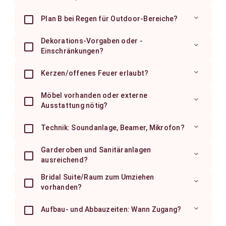
expand_more
Plan B bei Regen für Outdoor-Bereiche?
Dekorations-Vorgaben oder -
expand_more
Einschränkungen?
expand_more
Kerzen/offenes Feuer erlaubt?
Möbel vorhanden oder externe
expand_more
Ausstattung nötig?
expand_more
Technik: Soundanlage, Beamer, Mikrofon?
Garderoben und Sanitäranlagen
expand_more
ausreichend?
Bridal Suite/Raum zum Umziehen
expand_more
vorhanden?
expand_more
Aufbau- und Abbauzeiten: Wann Zugang?