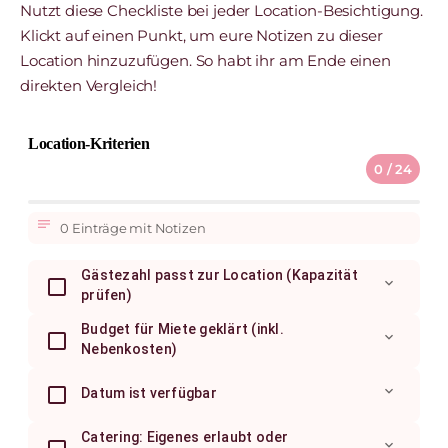
Nutzt diese Checkliste bei jeder Location-Besichtigung.
Klickt auf einen Punkt, um eure Notizen zu dieser
Location hinzuzufügen. So habt ihr am Ende einen
direkten Vergleich!
Location-Kriterien
0 / 24
notes
0 Einträge mit Notizen
Gästezahl passt zur Location (Kapazität
expand_more
prüfen)
Budget für Miete geklärt (inkl.
expand_more
Nebenkosten)
expand_more
Datum ist verfügbar
Catering: Eigenes erlaubt oder
expand_more