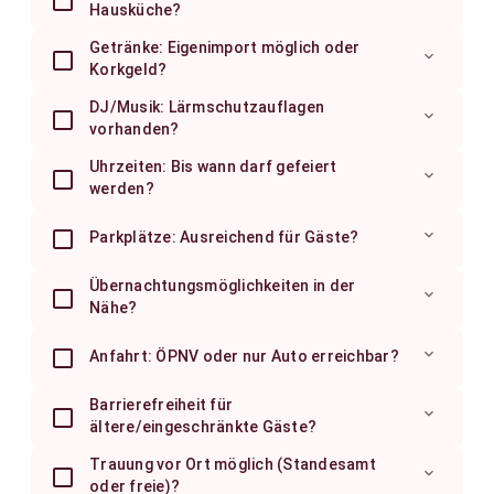
Hausküche?
Getränke: Eigenimport möglich oder
expand_more
Korkgeld?
DJ/Musik: Lärmschutzauflagen
expand_more
vorhanden?
Uhrzeiten: Bis wann darf gefeiert
expand_more
werden?
expand_more
Parkplätze: Ausreichend für Gäste?
Übernachtungsmöglichkeiten in der
expand_more
Nähe?
expand_more
Anfahrt: ÖPNV oder nur Auto erreichbar?
Barrierefreiheit für
expand_more
ältere/eingeschränkte Gäste?
Trauung vor Ort möglich (Standesamt
expand_more
oder freie)?