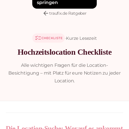
springen
arrow_back
traufix.de Ratgeber
checklist
·
Kurze Lesezeit
CHECKLISTE
Hochzeitslocation Checkliste
Alle wichtigen Fragen für die Location-
Besichtigung – mit Platz für eure Notizen zu jeder
Location.
Die Location-Suche: Worauf es ankommt