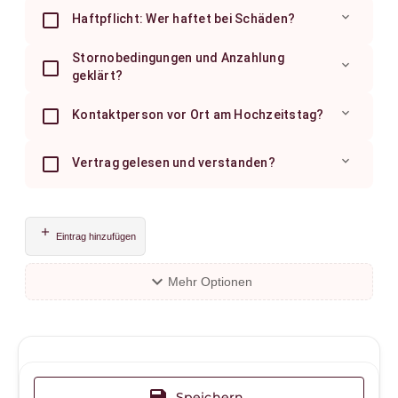
expand_more
Haftpflicht: Wer haftet bei Schäden?
Stornobedingungen und Anzahlung
expand_more
geklärt?
expand_more
Kontaktperson vor Ort am Hochzeitstag?
expand_more
Vertrag gelesen und verstanden?
add
Eintrag hinzufügen
expand_more
Mehr Optionen
save
Speichern