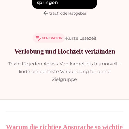
springen
arrow_back
traufix.de Ratgeber
edit_note
·
Kurze Lesezeit
GENERATOR
Verlobung und Hochzeit verkünden
Texte für jeden Anlass: Von formell bis humorvoll –
finde die perfekte Verkündung für deine
Zielgruppe
Warum die richtige Ansprache so wichtig