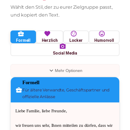
Wählt den Stil, der zu eurer Zielgruppe passt,
und kopiert den Text.
business_center
favorite
sentiment_satisfied
mood
Formell
Herzlich
Locker
Humorvoll
photo_camera
Social Media
expand_more
Mehr Optionen
Formell
business_center
Für ältere Verwandte, Geschäftspartner und
offizielle Anlässe
Liebe Familie, liebe Freunde,
wir freuen uns sehr, Ihnen mitteilen zu dürfen, dass wir