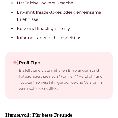
Natürliche, lockere Sprache
Erwähnt Inside-Jokes oder gemeinsame
Erlebnisse
Kurz und knackig ist okay
Informell, aber nicht respektlos
auto_awesome
Profi-Tipp
Erstellt eine Liste mit allen Empfängern und
kategorisiert sie nach "Formell", "Herzlich" und
"Locker". So wisst ihr genau, welche Version ihr
wem schicken solltet.
Humorvoll: Für beste Freunde