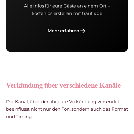
Alle Infos für eure Gäste an einem Ort –
kostenlos erstellen mit traufix.de
arrow_forward
Mehr erfahren
Verkündung über verschiedene Kanäle
Der Kanal, über den ihr eure Verkündung versendet,
beeinflusst nicht nur den Ton, sondern auch das Format
und Timing.