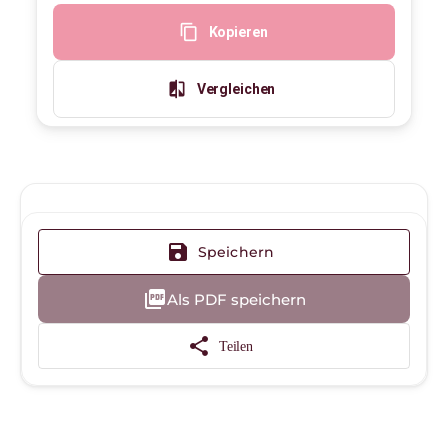
content_copy
Kopieren
compare
Vergleichen
save
Speichern
picture_as_pdf
Als PDF speichern
share
Teilen