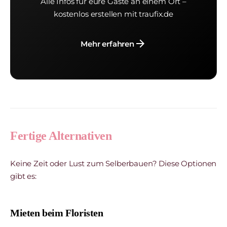
Alle Infos für eure Gäste an einem Ort –
kostenlos erstellen mit traufix.de
arrow_forward
Mehr erfahren
Fertige Alternativen
Keine Zeit oder Lust zum Selberbauen? Diese Optionen
gibt es:
Mieten beim Floristen