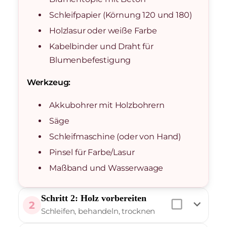
Schleifpapier (Körnung 120 und 180)
Holzlasur oder weiße Farbe
Kabelbinder und Draht für
Blumenbefestigung
Werkzeug:
Akkubohrer mit Holzbohrern
Säge
Schleifmaschine (oder von Hand)
Pinsel für Farbe/Lasur
Maßband und Wasserwaage
Schritt 2: Holz vorbereiten
check_box_outline_blank
expand_more
2
Schleifen, behandeln, trocknen