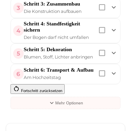
Schritt 3: Zusammenbau
check_box_outline_blank
expand_more
3
Die Konstruktion aufbauen
Schritt 4: Standfestigkeit
check_box_outline_blank
expand_more
sichern
4
Der Bogen darf nicht umfallen
Schritt 5: Dekoration
check_box_outline_blank
expand_more
5
Blumen, Stoff, Lichter anbringen
Schritt 6: Transport & Aufbau
check_box_outline_blank
expand_more
6
Am Hochzeitstag
restart_alt
Fortschritt zurücksetzen
expand_more
Mehr Optionen