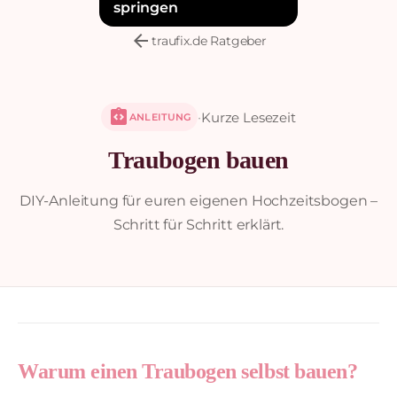
springen
arrow_back
traufix.de Ratgeber
integration_instructions
·
Kurze Lesezeit
ANLEITUNG
Traubogen bauen
DIY-Anleitung für euren eigenen Hochzeitsbogen –
Schritt für Schritt erklärt.
Warum einen Traubogen selbst bauen?