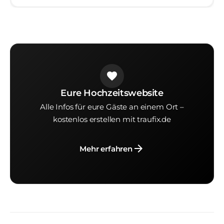
favorite
Eure Hochzeitswebsite
Alle Infos für eure Gäste an einem Ort –
kostenlos erstellen mit traufix.de
arrow_forward
Mehr erfahren