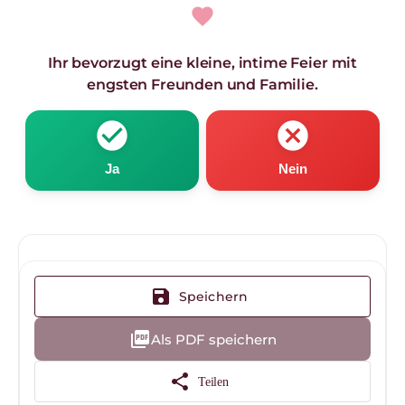
favorite
Ihr bevorzugt eine kleine, intime Feier mit
engsten Freunden und Familie.
check_circle
cancel
Ja
Nein
save
Speichern
picture_as_pdf
Als PDF speichern
share
Teilen