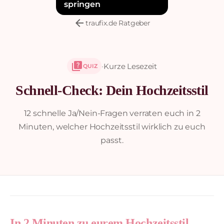
springen
arrow_back
traufix.de Ratgeber
quiz
·
Kurze Lesezeit
QUIZ
Schnell-Check: Dein Hochzeitsstil
12 schnelle Ja/Nein-Fragen verraten euch in 2
Minuten, welcher Hochzeitsstil wirklich zu euch
passt.
In 2 Minuten zu eurem Hochzeitsstil