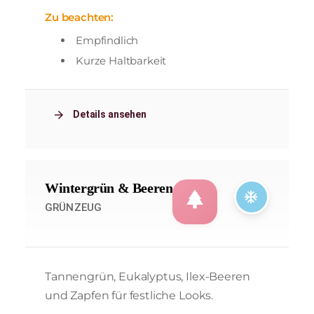
Zu beachten:
Empfindlich
Kurze Haltbarkeit
arrow_forward
Details ansehen
Wintergrün & Beeren
park
ac_unit
GRÜNZEUG
Tannengrün, Eukalyptus, Ilex-Beeren
und Zapfen für festliche Looks.