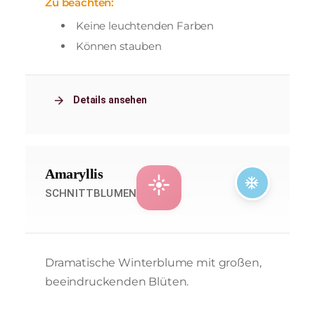
Zu beachten:
Keine leuchtenden Farben
Können stauben
arrow_forward
Details ansehen
Amaryllis
flare
ac_unit
SCHNITTBLUMEN
Dramatische Winterblume mit großen,
beeindruckenden Blüten.