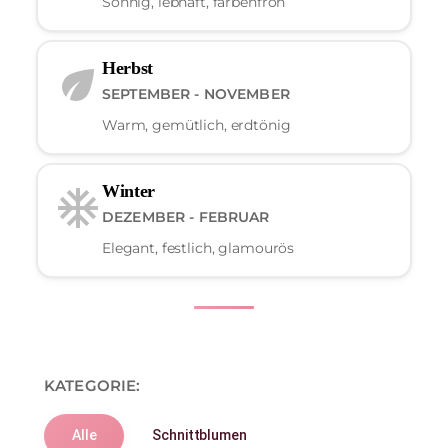
Sonnig, lebhaft, farbenfroh
Herbst
eco
SEPTEMBER - NOVEMBER
Warm, gemütlich, erdtönig
Winter
ac_unit
DEZEMBER - FEBRUAR
Elegant, festlich, glamourös
KATEGORIE:
Alle
Schnittblumen