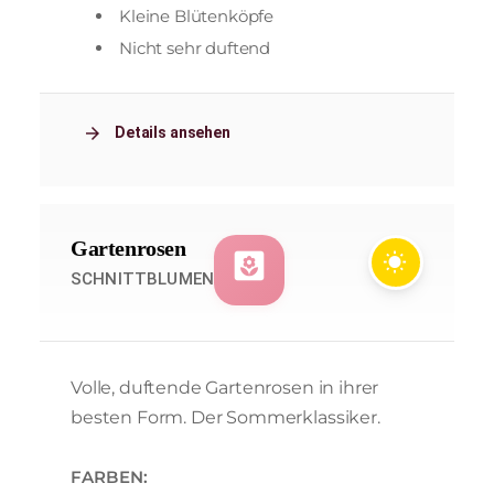
Kleine Blütenköpfe
Nicht sehr duftend
arrow_forward
Details ansehen
Gartenrosen
yard
wb_sunny
SCHNITTBLUMEN
Volle, duftende Gartenrosen in ihrer
besten Form. Der Sommerklassiker.
FARBEN: