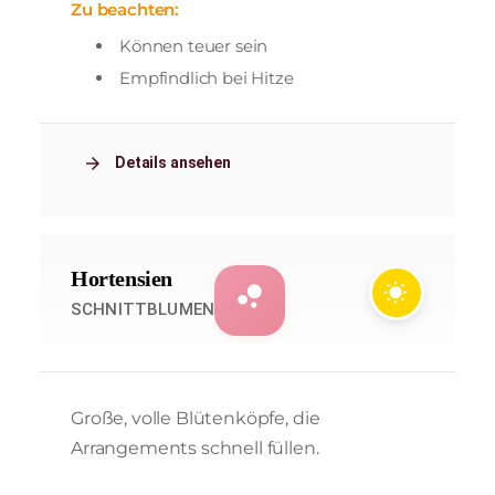
Zu beachten:
Können teuer sein
Empfindlich bei Hitze
arrow_forward
Details ansehen
Hortensien
bubble_chart
wb_sunny
SCHNITTBLUMEN
Große, volle Blütenköpfe, die
Arrangements schnell füllen.