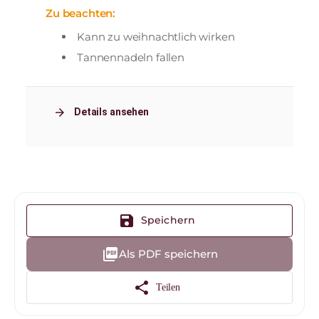
Zu beachten:
Kann zu weihnachtlich wirken
Tannennadeln fallen
arrow_forward
Details ansehen
save
Speichern
picture_as_pdf
Als PDF speichern
share
Teilen