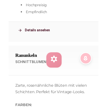
Hochpreisig
Empfindlich
arrow_forward
Details ansehen
Ranunkeln
filter_vintage
local_florist
SCHNITTBLUMEN
Zarte, rosenähnliche Blüten mit vielen
Schichten. Perfekt für Vintage-Looks.
FARBEN: