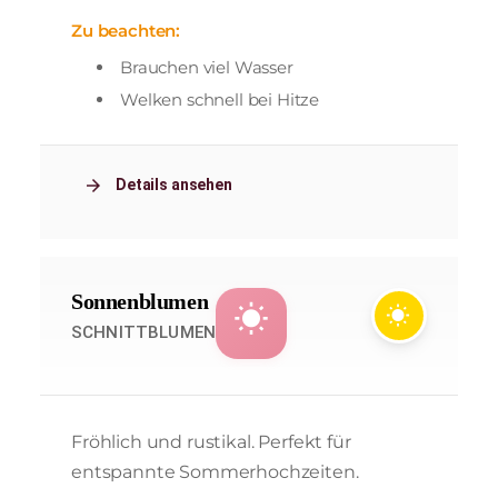
Zu beachten:
Brauchen viel Wasser
Welken schnell bei Hitze
arrow_forward
Details ansehen
Sonnenblumen
wb_sunny
wb_sunny
SCHNITTBLUMEN
Fröhlich und rustikal. Perfekt für
entspannte Sommerhochzeiten.