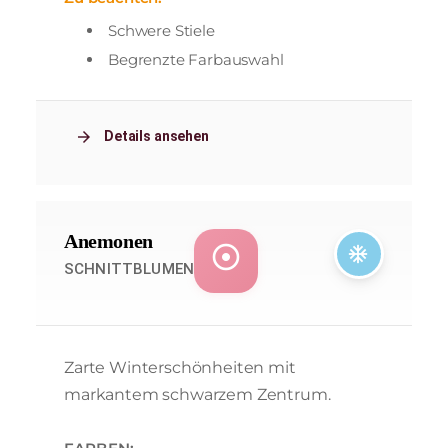
Schwere Stiele
Begrenzte Farbauswahl
arrow_forward
Details ansehen
Anemonen
adjust
ac_unit
SCHNITTBLUMEN
Zarte Winterschönheiten mit
markantem schwarzem Zentrum.