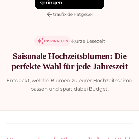
springen
arrow_back
traufix.de Ratgeber
auto_awesome
·
Kurze Lesezeit
INSPIRATION
Saisonale Hochzeitsblumen: Die
perfekte Wahl für jede Jahreszeit
Entdeckt, welche Blumen zu eurer Hochzeitssaison
passen und spart dabei Budget.