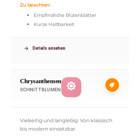
Zu beachten:
Empfindliche Blütenblätter
Kurze Haltbarkeit
arrow_forward
Details ansehen
Chrysanthemen
brightness_7
eco
SCHNITTBLUMEN
Vielseitig und langlebig. Von klassisch
bis modern einsetzbar.