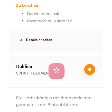
Zu beachten:
Dominanter Look
Passt nicht zu jedem Stil
arrow_forward
Details ansehen
Dahlien
star_outline
eco
SCHNITTBLUMEN
Die Herbstkönigin mit ihren perfekten
geometrischen Blütenblättern.