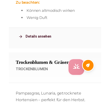
Zu beachten:
Können altmodisch wirken
Wenig Duft
arrow_forward
Details ansehen
Trockenblumen & Gräser
grass
eco
TROCKENBLUMEN
Pampasgras, Lunaria, getrocknete
Hortensien – perfekt für den Herbst.