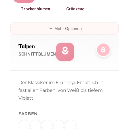
Trockenblumen
Grünzeug
expand_more
Mehr Optionen
Tulpen
local_florist
local_florist
SCHNITTBLUMEN
Der Klassiker im Frühling. Erhältlich in
fast allen Farben, von Weiß bis tiefem
Violett.
FARBEN: