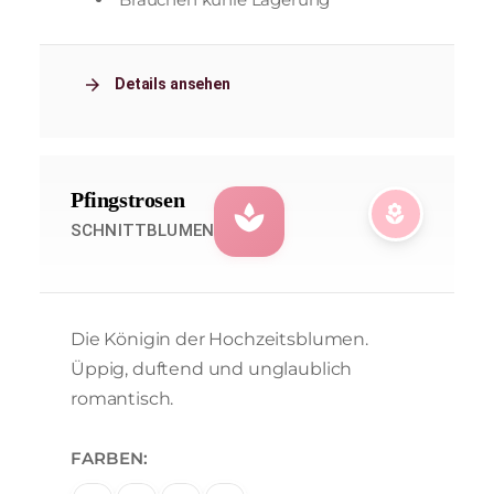
arrow_forward
Details ansehen
Pfingstrosen
spa
local_florist
SCHNITTBLUMEN
Die Königin der Hochzeitsblumen.
Üppig, duftend und unglaublich
romantisch.
FARBEN: