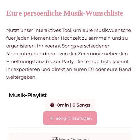
Eure persoenliche Musik-Wunschliste
Nutzt unser interaktives Tool, um eure Musikwuensche
fuer jeden Moment der Hochzeit zu sammeln und zu
organisieren. Ihr koennt Songs verschiedenen
Momenten zuordnen - von der Zeremonie ueber den
Eroeffnungstanz bis zur Party. Die fertige Liste koennt
ihr exportieren und direkt an euren DJ oder eure Band
weitergeben.
Musik-Playlist
0min | 0 Songs
timer
add
Song hinzufügen
tune
Mehr Optionen