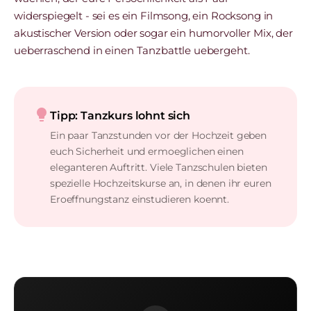
widerspiegelt - sei es ein Filmsong, ein Rocksong in
akustischer Version oder sogar ein humorvoller Mix, der
ueberraschend in einen Tanzbattle uebergeht.
lightbulb
Tipp: Tanzkurs lohnt sich
Ein paar Tanzstunden vor der Hochzeit geben
euch Sicherheit und ermoeglichen einen
eleganteren Auftritt. Viele Tanzschulen bieten
spezielle Hochzeitskurse an, in denen ihr euren
Eroeffnungstanz einstudieren koennt.