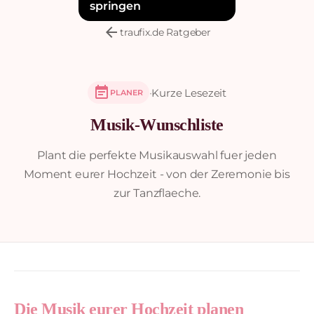
springen
arrow_back
traufix.de Ratgeber
event_note
·
Kurze Lesezeit
PLANER
Musik-Wunschliste
Plant die perfekte Musikauswahl fuer jeden
Moment eurer Hochzeit - von der Zeremonie bis
zur Tanzflaeche.
Die Musik eurer Hochzeit planen