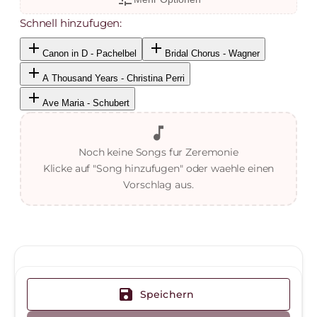
Schnell hinzufugen:
add
add
Canon in D - Pachelbel
Bridal Chorus - Wagner
add
A Thousand Years - Christina Perri
add
Ave Maria - Schubert
music_note
Noch keine Songs fur Zeremonie
Klicke auf "Song hinzufugen" oder waehle einen
Vorschlag aus.
save
Speichern