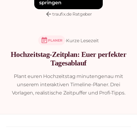
springen
arrow_back
traufix.de Ratgeber
event_note
·
Kurze Lesezeit
PLANER
Hochzeitstag-Zeitplan: Euer perfekter
Tagesablauf
Plant euren Hochzeitstag minutengenau mit
unserem interaktiven Timeline-Planer. Drei
Vorlagen, realistische Zeitpuffer und Profi-Tipps.