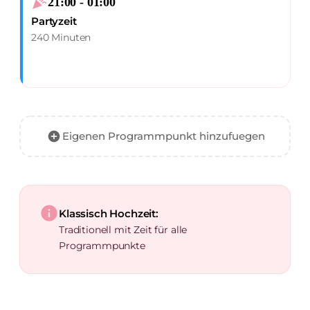
celebration
21:00 - 01:00
Partyzeit
240 Minuten
add_circle
Eigenen Programmpunkt hinzufuegen
info
Klassisch Hochzeit:
Traditionell mit Zeit für alle
Programmpunkte