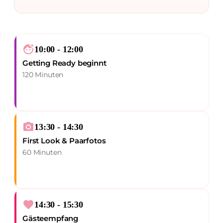
face_retouching_natural
10:00 - 12:00
Getting Ready beginnt
120 Minuten
photo_camera
13:30 - 14:30
First Look & Paarfotos
60 Minuten
favorite
14:30 - 15:30
Gästeempfang