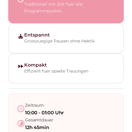
Traditionell mit Zeit fuer alle
Programmpunkte
Entspannt
self_improvement
Grosszuegige Pausen ohne Hektik
Kompakt
fast_forward
Effizient fuer spaete Trauungen
Zeitraum
schedule
10:00 - 01:00 Uhr
Gesamtdauer
timelapse
12h 45min