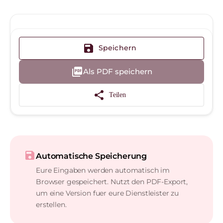
save
Speichern
picture_as_pdf
Als PDF speichern
share
Teilen
save
Automatische Speicherung
Eure Eingaben werden automatisch im
Browser gespeichert. Nutzt den PDF-Export,
um eine Version fuer eure Dienstleister zu
erstellen.