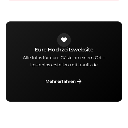
favorite
Eure Hochzeitswebsite
Alle Infos für eure Gäste an einem Ort –
kostenlos erstellen mit traufix.de
arrow_forward
Mehr erfahren