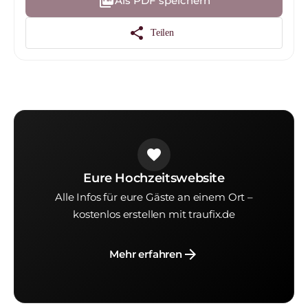
picture_as_pdf
Als PDF speichern
share
Teilen
favorite
Eure Hochzeitswebsite
Alle Infos für eure Gäste an einem Ort –
kostenlos erstellen mit traufix.de
arrow_forward
Mehr erfahren