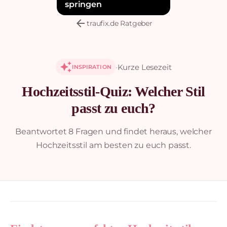
springen
arrow_back
traufix.de Ratgeber
auto_awesome
·
Kurze Lesezeit
INSPIRATION
Hochzeitsstil-Quiz: Welcher Stil
passt zu euch?
Beantwortet 8 Fragen und findet heraus, welcher
Hochzeitsstil am besten zu euch passt.