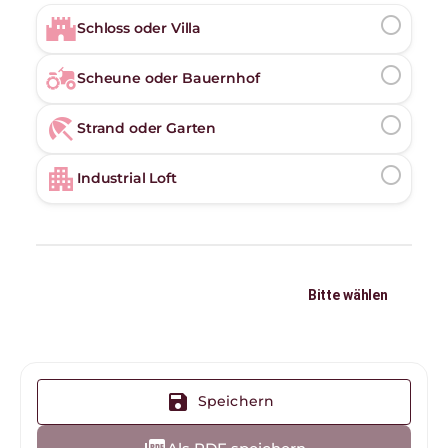
castle
radio_button_unchecked
Schloss oder Villa
agriculture
radio_button_unchecked
Scheune oder Bauernhof
beach_access
radio_button_unchecked
Strand oder Garten
apartment
radio_button_unchecked
Industrial Loft
Bitte wählen
save
Speichern