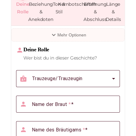
Deine
Beziehung
Ton &
Kernbotschaften
Eröffnung
Länge
Rolle
&
Stil
&
&
Anekdoten
Abschluss
Details
expand_more
Mehr Optionen
person
Deine Rolle
Wer bist du in dieser Geschichte?
badge
Trauzeuge/Trauzeugin
person
Name der Braut
*
person
Name des Bräutigams
*