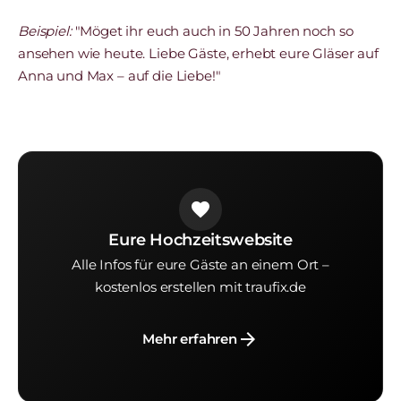
Beispiel:
"Möget ihr euch auch in 50 Jahren noch so
ansehen wie heute. Liebe Gäste, erhebt eure Gläser auf
Anna und Max – auf die Liebe!"
favorite
Eure Hochzeitswebsite
Alle Infos für eure Gäste an einem Ort –
kostenlos erstellen mit traufix.de
arrow_forward
Mehr erfahren