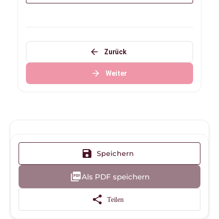
arrow_back
Zurück
arrow_forward
Weiter
save
Speichern
picture_as_pdf
Als PDF speichern
share
Teilen