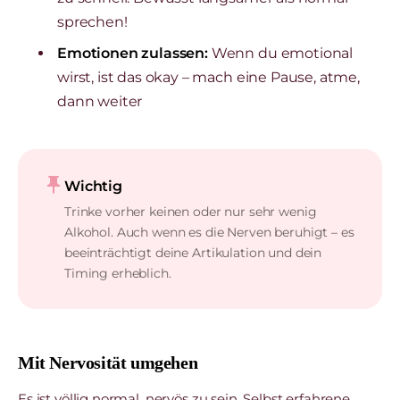
sprechen!
Emotionen zulassen:
Wenn du emotional
wirst, ist das okay – mach eine Pause, atme,
dann weiter
push_pin
Wichtig
Trinke vorher keinen oder nur sehr wenig
Alkohol. Auch wenn es die Nerven beruhigt – es
beeinträchtigt deine Artikulation und dein
Timing erheblich.
Mit Nervosität umgehen
Es ist völlig normal, nervös zu sein. Selbst erfahrene