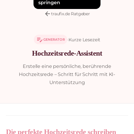
springen
arrow_back
traufix.de Ratgeber
edit_note
·
Kurze Lesezeit
GENERATOR
Hochzeitsrede-Assistent
Erstelle eine persönliche, berührende
Hochzeitsrede – Schritt für Schritt mit KI-
Unterstützung
Die perfekte Hochzeitsrede schreiben