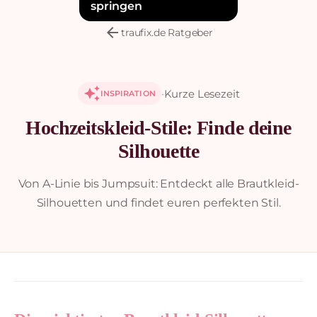
springen
arrow_back
traufix.de Ratgeber
auto_awesome
·
Kurze Lesezeit
INSPIRATION
Hochzeitskleid-Stile: Finde deine
Silhouette
Von A-Linie bis Jumpsuit: Entdeckt alle Brautkleid-
Silhouetten und findet euren perfekten Stil.