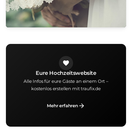
favorite
Eure Hochzeitswebsite
Alle Infos für eure Gäste an einem Ort –
kostenlos erstellen mit traufix.de
arrow_forward
Mehr erfahren