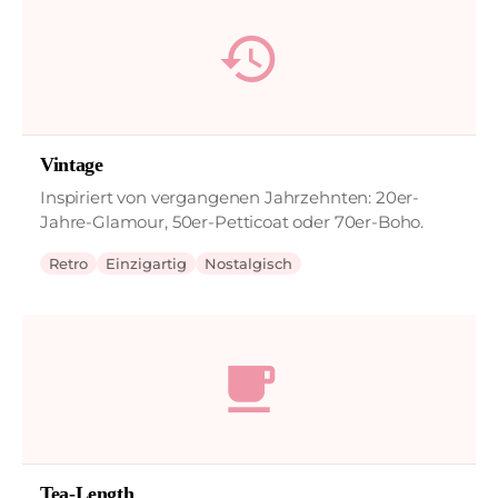
history
Vintage
Inspiriert von vergangenen Jahrzehnten: 20er-
Jahre-Glamour, 50er-Petticoat oder 70er-Boho.
Retro
Einzigartig
Nostalgisch
local_cafe
Tea-Length