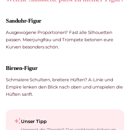
Sanduhr-Figur
Ausgewogene Proportionen? Fast alle Silhouetten
passen. Meerjungfrau und Trompete betonen eure
Kurven besonders schön.
Birnen-Figur
Schmalere Schultern, breitere Hüften? A-Linie und
Empire lenken den Blick nach oben und umspielen die
Hüften sanft.
auto_awesome
Unser Tipp
Vergesst die "Regeln"! Das wichtigste Kriterium