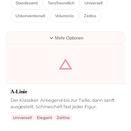
Standesamt
Tanzfreundlich
Universell
Unkonventionell
Voluminös
Zeitlos
expand_more
Mehr Optionen
change_history
A-Linie
Der Klassiker: Anliegend bis zur Taille, dann sanft
ausgestellt. Schmeichelt fast jeder Figur.
Universell
Elegant
Zeitlos