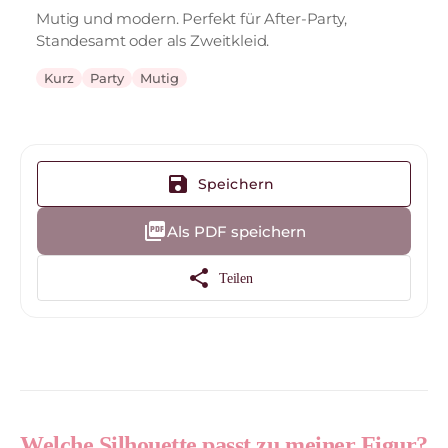
Mutig und modern. Perfekt für After-Party,
Standesamt oder als Zweitkleid.
Kurz
Party
Mutig
save
Speichern
picture_as_pdf
Als PDF speichern
share
Teilen
Welche Silhouette passt zu meiner Figur?