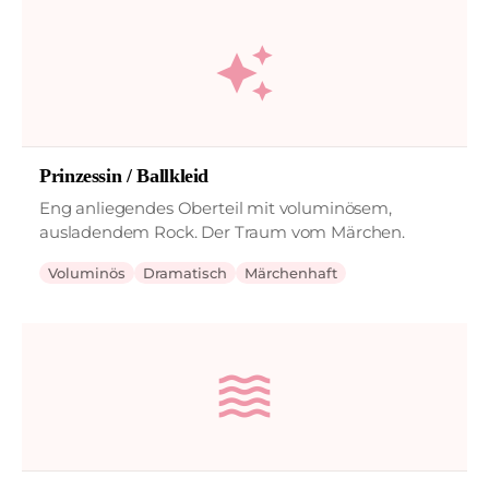
auto_awesome
Prinzessin / Ballkleid
Eng anliegendes Oberteil mit voluminösem,
ausladendem Rock. Der Traum vom Märchen.
Voluminös
Dramatisch
Märchenhaft
waves