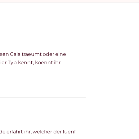
oesen Gala traeumt oder eine
er-Typ kennt, koennt ihr
 erfahrt ihr, welcher der fuenf