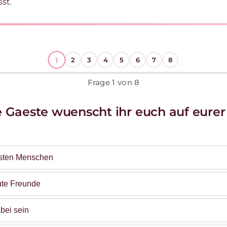
st.
1
2
3
4
5
6
7
8
Frage 1 von 8
e Gaeste wuenscht ihr euch auf eurer
ngsten Menschen
ute Freunde
abei sein