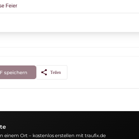
se Feier
share
F speichern
Teilen
te
an einem Ort – kostenlos erstellen mit traufix.de