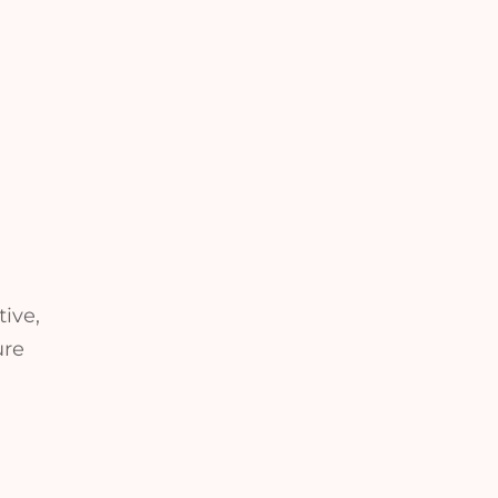
tive,
ure