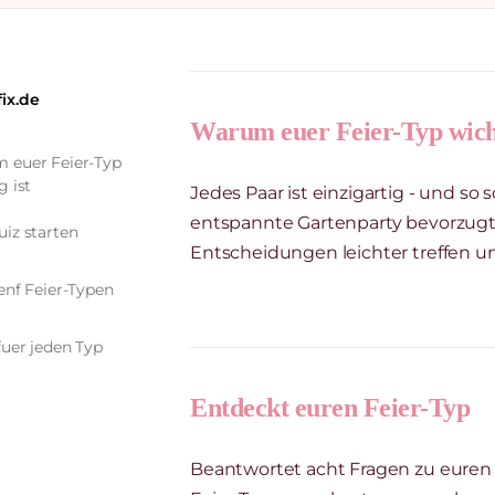
fix.de
Warum euer Feier-Typ wicht
 euer Feier-Typ
g ist
Jedes Paar ist einzigartig - und so
entspannte Gartenparty bevorzugt,
iz starten
Entscheidungen leichter treffen u
enf Feier-Typen
fuer jeden Typ
Entdeckt euren Feier-Typ
Beantwortet acht Fragen zu euren V