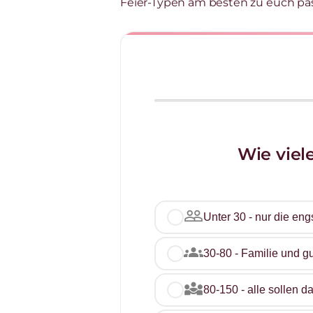
Feier-Typen am besten zu euch pas
Wie viel
people_outline
Unter 30 - nur die e
groups
30-80 - Familie und g
diversity_3
80-150 - alle sollen d