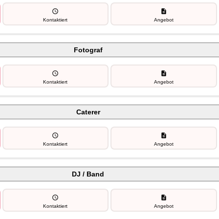
schedule
description
Kontaktiert
Angebot
Fotograf
schedule
description
Kontaktiert
Angebot
Caterer
schedule
description
Kontaktiert
Angebot
DJ / Band
schedule
description
Kontaktiert
Angebot