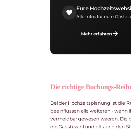
Eure Hochzeitswebsi
favorite
Alle Infos für eure Gäste 
arrow_forward
Mehr erfahren
Die richtige Buchungs-Reih
Bei der Hochzeitsplanung ist die R
beeinflussen alle weiteren - wenn 
vermeidbar gewesen waeren. Die g
die Gaestezahl und oft auch den Sti