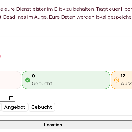
lle eure Dienstleister im Blick zu behalten. Tragt euer Ho
 Deadlines im Auge. Eure Daten werden lokal gespeiche
0
12
check_circle
schedule
Gebucht
Aus
Angebot
Gebucht
Location