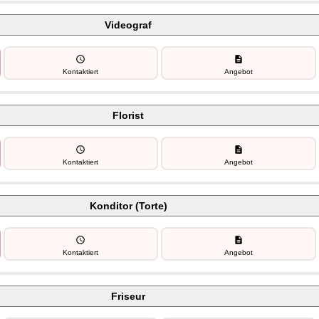
Videograf
schedule
description
Kontaktiert
Angebot
Florist
schedule
description
Kontaktiert
Angebot
Konditor (Torte)
schedule
description
Kontaktiert
Angebot
Friseur