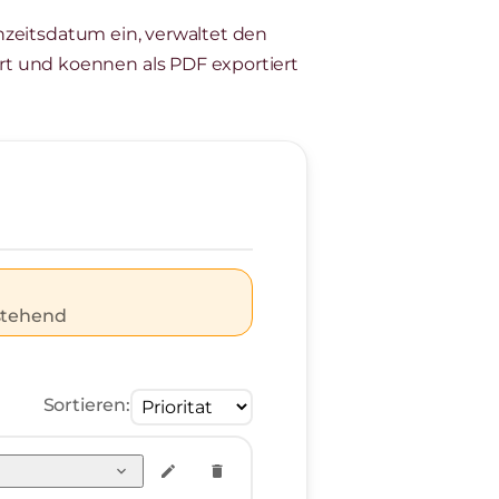
chzeitsdatum ein, verwaltet den
rt und koennen als PDF exportiert
stehend
Sortieren:
expand_more
edit
delete