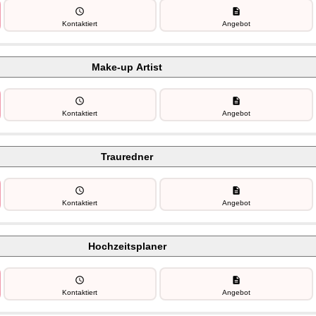
schedule
description
Kontaktiert
Angebot
Make-up Artist
schedule
description
Kontaktiert
Angebot
Trauredner
schedule
description
Kontaktiert
Angebot
Hochzeitsplaner
schedule
description
Kontaktiert
Angebot