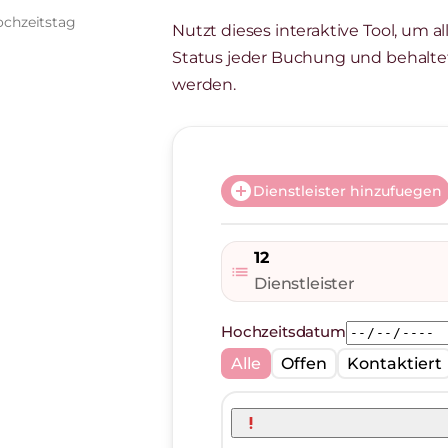
chzeitstag
Nutzt dieses interaktive Tool, um a
Status jeder Buchung und behaltet
werden.
add_circle
Dienstleister hinzufuegen
12
list
Dienstleister
Hochzeitsdatum
Alle
Offen
Kontaktiert
priority_high